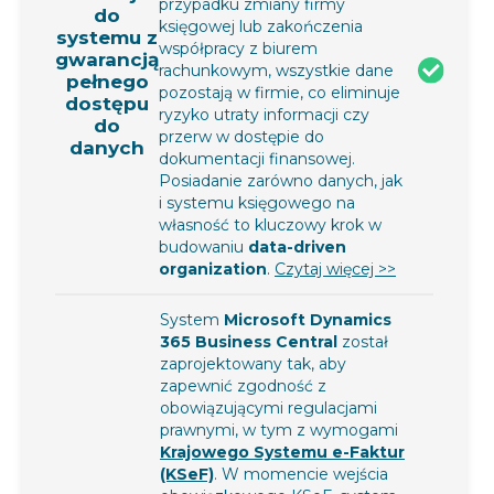
przypadku zmiany firmy
do
księgowej lub zakończenia
systemu z
współpracy z biurem
gwarancją
rachunkowym, wszystkie dane
pełnego
pozostają w firmie, co eliminuje
dostępu
ryzyko utraty informacji czy
do
przerw w dostępie do
danych
dokumentacji finansowej.
Posiadanie zarówno danych, jak
i systemu księgowego na
własność to kluczowy krok w
budowaniu
data-driven
organization
.
Czytaj więcej >>
System
Microsoft Dynamics
365 Business Central
został
zaprojektowany tak, aby
zapewnić zgodność z
obowiązującymi regulacjami
prawnymi, w tym z wymogami
Krajowego Systemu e-Faktur
(KSeF)
. W momencie wejścia