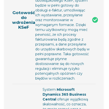
obowiązkowego KSeF, system
będzie w pełni gotowy do
obsługi e-faktur, umożliwiając
Gotowość
ich wystawianie, przesyłanie
do
oraz monitorowanie w
wdrożenia
wymaganym formacie. Dzięki
KSeF
temu użytkownicy mogą mieć
pewność, że ich procesy
fakturowania będą zgodne z
przepisami, a dane przesyłane
do urzędów skarbowych będą w
pełni poprawne. Taka gotowość
gwarantuje płynne
dostosowanie się do nowych
regulacji i eliminuje ryzyko
potencjalnych opóźnień czy
błędów w rozliczeniach.
System
Microsoft
Dynamics 365 Business
Central
oferuje wyjątkową
skalowalność, co oznacza,
że może rosnąć wraz z