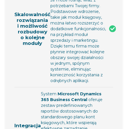
potrzebami Twojej firmy.
Podstawowe wdrożenie,
Skalowalność
takie jak moduł księgowy,
rozwiązania
można łatwo rozszerzyć o
i możliwość
dodatkowe funkcjonalności,
rozbudowy
na przykład moduł
o kolejne
sprzedaży i marketingu.
moduły
Dzięki temu firma może
płynnie integrować kolejne
obszary swojej działalności
w jednym, spójnym
systemie, eliminując
konieczność korzystania z
odrębnych aplikacji.
System
Microsoft Dynamics
365 Business Central
oferuje
zestaw predefiniowanych
raportów dostosowanych do
standardowego planu kont
księgowych, które wspierają
Integracja
efektywne zarządzanie