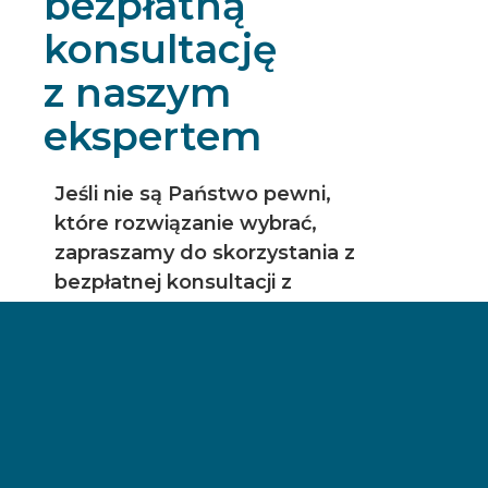
bezpłatną
konsultację
z naszym
ekspertem
Jeśli nie są Państwo pewni,
które rozwiązanie wybrać,
zapraszamy do skorzystania z
bezpłatnej konsultacji z
naszym ekspertem.
Pomożemy w dopasowaniu
najefektywniejszych rozwiązań
do indywidualnych potrzeb
Państwa firmy.