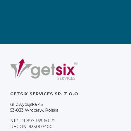
GETSIX SERVICES SP. Z O.O.
ul. Zwycięska 45
53-033 Wrocław, Polska
NIP: PL897-169-60-72
REGON: 933007400