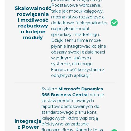
Podstawowe wdrożenie,
Skalowalność
takie jak moduł księgowy,
rozwiązania
można łatwo rozszerzyć o
i możliwość
dodatkowe funkcjonalności,
rozbudowy
na przykład moduł
o kolejne
sprzedaży i marketingu.
moduły
Dzięki temu firma może
płynnie integrować kolejne
obszary swojej działalności
w jednym, spójnym
systemie, eliminując
konieczność korzystania z
odrębnych aplikacji.
System
Microsoft Dynamics
365 Business Central
oferuje
zestaw predefiniowanych
raportów dostosowanych do
standardowego planu kont
księgowych, które wspierają
Integracja
efektywne zarządzanie
z Power
finansami firmy. Raporty te są