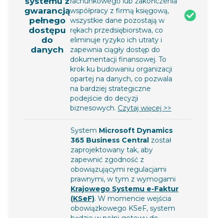
systemu z
rachunkowego lub zakończenia
gwarancją
współpracy z firmą księgową,
pełnego
wszystkie dane pozostają w
dostępu
rękach przedsiębiorstwa, co
do
eliminuje ryzyko ich utraty i
danych
zapewnia ciągły dostęp do
dokumentacji finansowej. To
krok ku budowaniu organizacji
opartej na danych, co pozwala
na bardziej strategiczne
podejście do decyzji
biznesowych.
Czytaj więcej >>
System
Microsoft Dynamics
365 Business Central
został
zaprojektowany tak, aby
zapewnić zgodność z
obowiązującymi regulacjami
prawnymi, w tym z wymogami
Krajowego Systemu e-Faktur
(KSeF)
. W momencie wejścia
obowiązkowego KSeF, system
będzie w pełni gotowy do