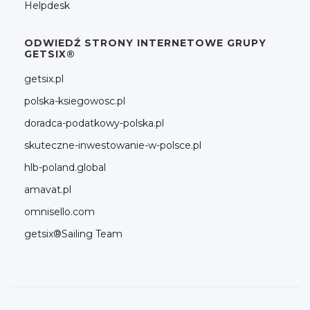
Helpdesk
ODWIEDŹ STRONY INTERNETOWE GRUPY
GETSIX®
getsix.pl
polska-ksiegowosc.pl
doradca-podatkowy-polska.pl
skuteczne-inwestowanie-w-polsce.pl
hlb-poland.global
amavat.pl
omnisello.com
getsix®Sailing Team