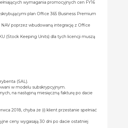
spełniających wymagania promocyjnych cen FY16
bskrybującymi plan Office 365 Business Premium
cs NAV poprzez wbudowaną integrację z Office
U (Stock Keeping Units) dla tych licencji muszą
rybenta (SAL).
onowani w modelu subskrypcyjnym.
yjnych, na następną miesięczną fakturę po dacie
ca 2018, chyba że (i) klient przestanie spełniać
jne ceny wygasają 30 dni po dacie ostatniej