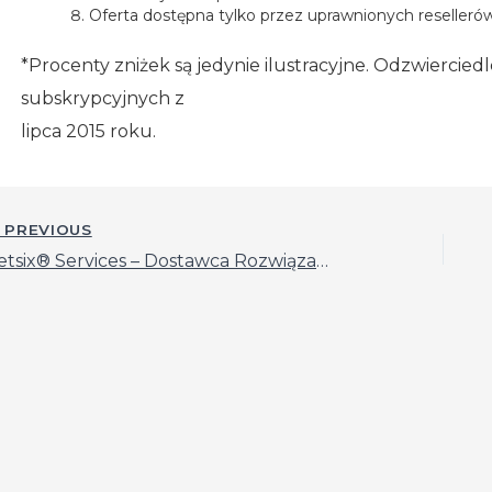
Oferta dostępna tylko przez uprawnionych resellerów,
*Procenty zniżek są jedynie ilustracyjne. Odzwiercied
subskrypcyjnych z
lipca 2015 roku.
st
PREVIOUS
vigation
getsix® Services – Dostawca Rozwiązań Microsoft dla Microsoft Dynamics NAV