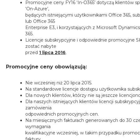
Promocyjne ceny FY16 ‘In-O365’ dotyczą klientów 
‘On-Azure’,
będących istniejącymi użytkownikami Office 365, su
lub Office 365
Enterprise E3, i korzystających z Microsoft Dynami
365.
Licencje subskrypcyjne i odpowiednie promocyjne SK
zostać nabyte
przed
1 lipca 2016
.
Promocyjne ceny obowiązują:
Nie wcześniej niż 20 lipca 2015.
Na standardowe licencje dostępu użytkownika subsk
Dla nowych klientów, którzy nie są jeszcze licencj
Dla naszych istniejących klientów licencji subskrypc
zamówienia
odpowiednich promocyjnych cen.
Na miesięcznych fakturach generowanych do 30 czerw
wymagania
kwalifikacyjne wcześniej, w takim przypadku promocy
faktury