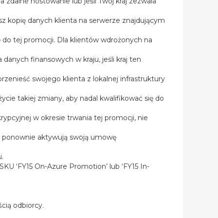
 na zdalne hostowanie lub jeśli Twój kraj zezwala
z kopię danych klienta na serwerze znajdującym
 do tej promocji. Dla klientów wdrożonych na
anych finansowych w kraju, jeśli kraj ten
zenieść swojego klienta z lokalnej infrastruktury
ycie takiej zmiany, aby nadal kwalifikować się do
ypcyjnej w okresie trwania tej promocji, nie
ie ponownie aktywują swoją umowę
.
SKU ‘FY15 On-Azure Promotion’ lub ‘FY15 In-
cią odbiorcy.