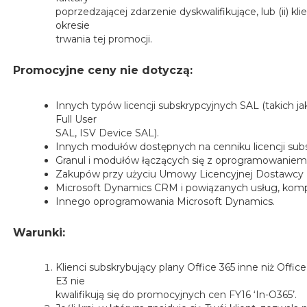
poprzedzającej zdarzenie dyskwalifikujące, lub (ii) k
okresie
trwania tej promocji.
Promocyjne ceny nie dotyczą:
Innych typów licencji subskrypcyjnych SAL (takich j
Full User
SAL, ISV Device SAL).
Innych modułów dostępnych na cenniku licencji subsk
Granul i modułów łączących się z oprogramowaniem i
Zakupów przy użyciu Umowy Licencyjnej Dostawcy 
Microsoft Dynamics CRM i powiązanych usług, kom
Innego oprogramowania Microsoft Dynamics.
Warunki:
Klienci subskrybujący plany Office 365 inne niż Offi
E3 nie
kwalifikują się do promocyjnych cen FY16 ‘In-O365’.