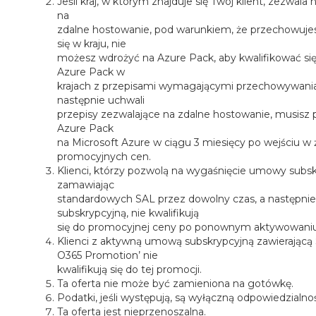
Jeśli kraj, w którym znajduje się Twój klient, zezwala
na
zdalne hostowanie, pod warunkiem, że przechowujes
się w kraju, nie
możesz wdrożyć na Azure Pack, aby kwalifikować się
Azure Pack w
krajach z przepisami wymagającymi przechowywania d
następnie uchwali
przepisy zezwalające na zdalne hostowanie, musisz pr
Azure Pack
na Microsoft Azure w ciągu 3 miesięcy po wejściu w ż
promocyjnych cen.
Klienci, którzy pozwolą na wygaśnięcie umowy subskr
zamawiając
standardowych SAL przez dowolny czas, a następn
subskrypcyjną, nie kwalifikują
się do promocyjnej ceny po ponownym aktywowaniu
Klienci z aktywną umową subskrypcyjną zawierającą 
O365 Promotion’ nie
kwalifikują się do tej promocji.
Ta oferta nie może być zamieniona na gotówkę.
Podatki, jeśli występują, są wyłączną odpowiedzialnoś
Ta oferta jest nieprzenoszalna.